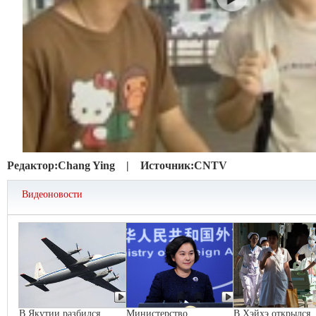
Редактор:
Chang Ying |
Источник:
CNTV
Видеоновости
В Якутии разбился
Министерство
В Хэйхэ открылся