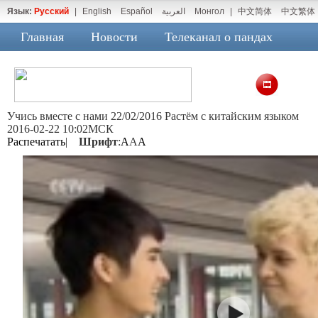
Язык:
Русский
|
English
Español
العربية
Монгол
|
中文简体
中文繁体
Главная
Новости
Телеканал о пандах
Учись вместе с нами 22/02/2016 Растём с китайским языком
2016-02-22 10:02МСК
Распечатать
|
Шрифт
:
A
A
A