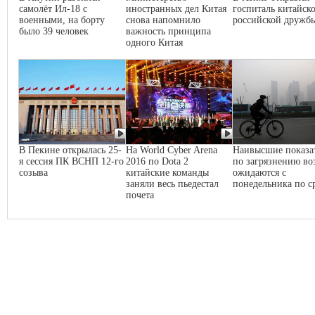
самолёт Ил-18 с
иностранных дел Китая
госпиталь китайско
военными, на борту
снова напомнило
российской дружб
было 39 человек
важность принципа
одного Китая
В Пекине открылась 25-
На World Cyber Arena
Наивысшие показа
я сессия ПК ВСНП 12-го
2016 по Dota 2
по загрязнению во
созыва
китайские команды
ожидаются с
заняли весь пьедестал
понедельника по с
почета