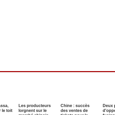
assa,
Les producteurs
Chine : succès
Deux p
le toit
lorgnent sur le
des ventes de
d'oppo