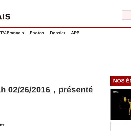
TV-Français
Photos
Dossier
APP
NOS É
1h 02/26/2016，présenté
tter