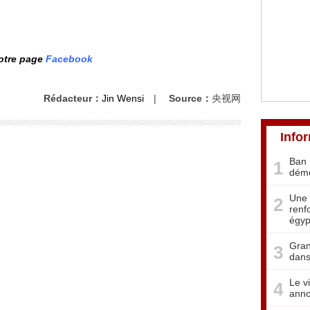
notre page
Facebook
Rédacteur：
Jin Wensi
|
Source：
央视网
Info
Ban 
1
démo
Une 
2
renf
égyp
Gran
3
dans
Le v
4
anno