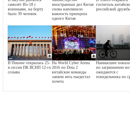
самолёт Ил-18 с
иностранных дел Китая
госпиталь китайско
военными, на борту
снова напомнило
российской дружб
было 39 человек
важность принципа
одного Китая
В Пекине открылась 25-
На World Cyber Arena
Наивысшие показа
я сессия ПК ВСНП 12-го
2016 по Dota 2
по загрязнению во
созыва
китайские команды
ожидаются с
заняли весь пьедестал
понедельника по с
почета