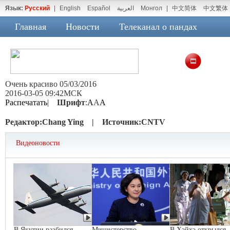
Язык:
Русский
|
English
Español
العربية
Монгол
|
中文简体
中文繁体
Главная
Новости
Телеканал о пандах
Очень красиво 05/03/2016
2016-03-05 09:42МСК
Распечатать
|
Шрифт
:
A
A
A
Редактор:
Chang Ying |
Источник:
CNTV
Видеоновости
В Якутии разбился
Министерство
В Хэйхэ открылся