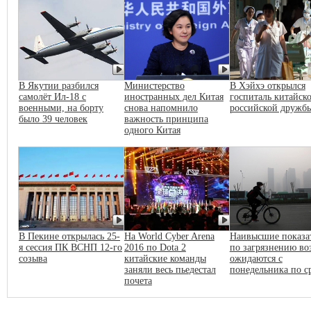
В Якутии разбился
Министерство
В Хэйхэ открылся
самолёт Ил-18 с
иностранных дел Китая
госпиталь китайско
военными, на борту
снова напомнило
российской дружб
было 39 человек
важность принципа
одного Китая
В Пекине открылась 25-
На World Cyber Arena
Наивысшие показа
я сессия ПК ВСНП 12-го
2016 по Dota 2
по загрязнению во
созыва
китайские команды
ожидаются с
заняли весь пьедестал
понедельника по с
почета