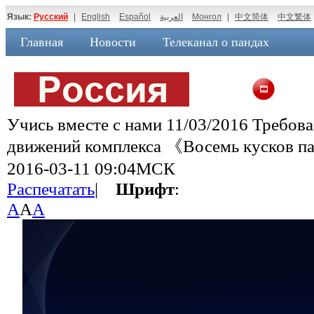
Язык:
Русский
|
English
Español
العربية
Монгол
|
中文简体
中文繁体
Главная
Новости
Телеканал о пандах
Учись вместе с нами 11/03/2016 Требов
движений комплекса 《Восемь кусков 
2016-03-11 09:04МСК
Распечатать
|
Шрифт
:
A
A
A