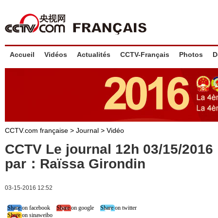
Accueil
Vidéos
Actualités
CCTV-Français
Photos
D
CCTV.com française
>
Journal
>
Vidéo
CCTV Le journal 12h 03/15/201
par：Raïssa Girondin
03-15-2016 12:52
Share on facebook
Share on google
Share on twitter
Share on sinaweibo