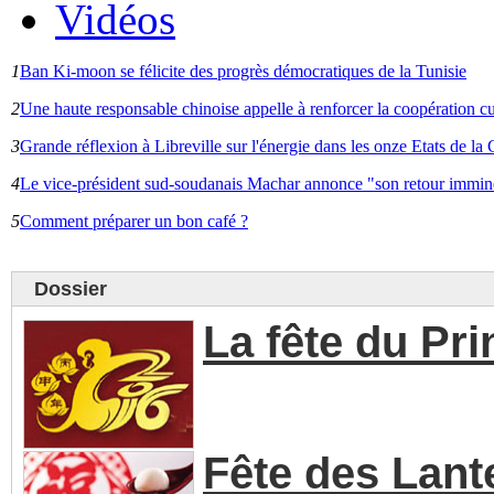
Vidéos
1
Ban Ki-moon se félicite des progrès démocratiques de la Tunisie
2
Une haute responsable chinoise appelle à renforcer la coopération cu
3
Grande réflexion à Libreville sur l'énergie dans les onze Etats de 
4
Le vice-président sud-soudanais Machar annonce "son retour immin
5
Comment préparer un bon café ?
Dossier
La fête du Pr
Fête des Lant