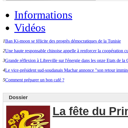
Informations
Vidéos
1
Ban Ki-moon se félicite des progrès démocratiques de la Tunisie
2
Une haute responsable chinoise appelle à renforcer la coopération cu
3
Grande réflexion à Libreville sur l'énergie dans les onze Etats de 
4
Le vice-président sud-soudanais Machar annonce "son retour immin
5
Comment préparer un bon café ?
Dossier
La fête du Pr