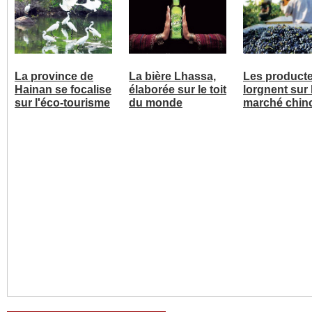
La province de
La bière Lhassa,
Les product
Hainan se focalise
élaborée sur le toit
lorgnent sur 
sur l'éco-tourisme
du monde
marché chin