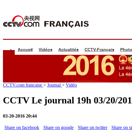
Accueil
Vidéos
Actualités
CCTV-Français
Phot
CCTV.com française
>
Journal
>
Vidéo
CCTV Le journal 19h 03/20/20
03-20-2016 20:44
Share on facebook
Share on google
Share on twitter
Share on s