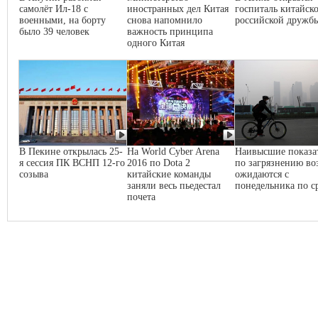
самолёт Ил-18 с
иностранных дел Китая
госпиталь китайско
военными, на борту
снова напомнило
российской дружб
было 39 человек
важность принципа
одного Китая
В Пекине открылась 25-
На World Cyber Arena
Наивысшие показа
я сессия ПК ВСНП 12-го
2016 по Dota 2
по загрязнению во
созыва
китайские команды
ожидаются с
заняли весь пьедестал
понедельника по с
почета