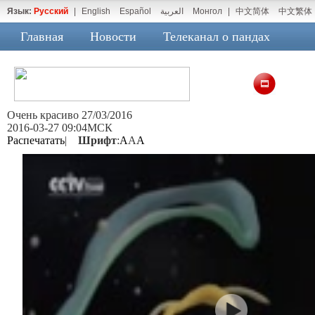
Язык:
Русский
|
English
Español
العربية
Монгол
|
中文简体
中文繁体
Главная
Новости
Телеканал о пандах
Очень красиво 27/03/2016
2016-03-27 09:04МСК
Распечатать
|
Шрифт
:
A
A
A