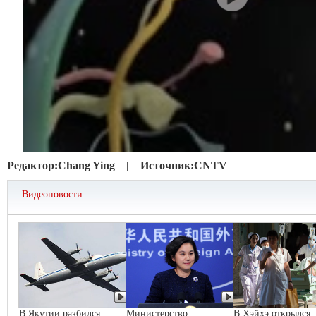
Редактор:
Chang Ying |
Источник:
CNTV
Видеоновости
В Якутии разбился
Министерство
В Хэйхэ открылся