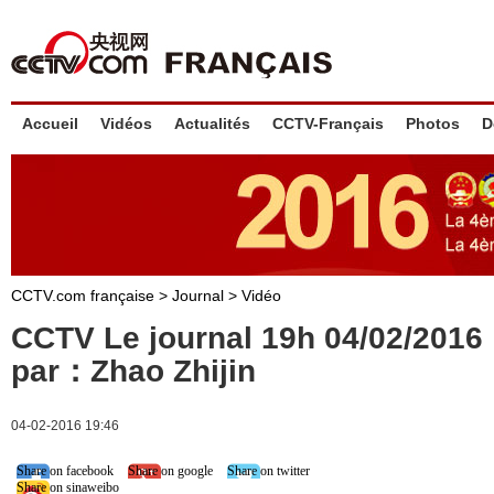
Accueil
Vidéos
Actualités
CCTV-Français
Photos
D
CCTV.com française
>
Journal
>
Vidéo
CCTV Le journal 19h 04/02/201
par：Zhao Zhijin
04-02-2016 19:46
Share on facebook
Share on google
Share on twitter
Share on sinaweibo