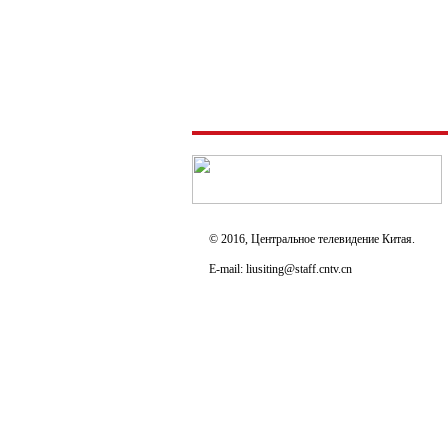
© 2016, Центральное телевидение Китая.
E-mail: liusiting@staff.cntv.cn