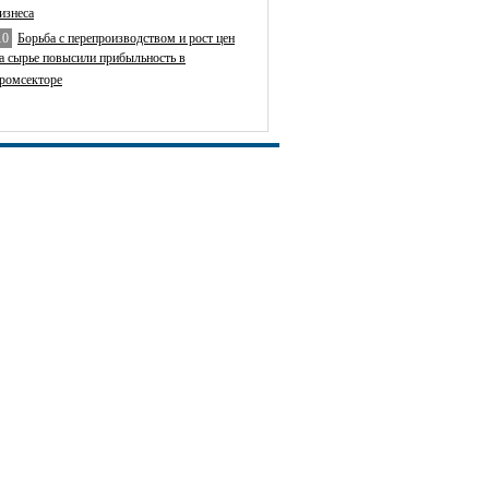
изнеса
10
Борьба с перепроизводством и рост цен
а сырье повысили прибыльность в
ромсекторе