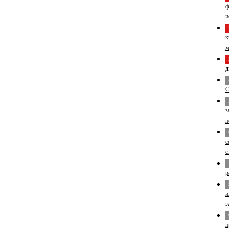
ф
и
к
м
д
С
з
п
с
с
р
и
з
п