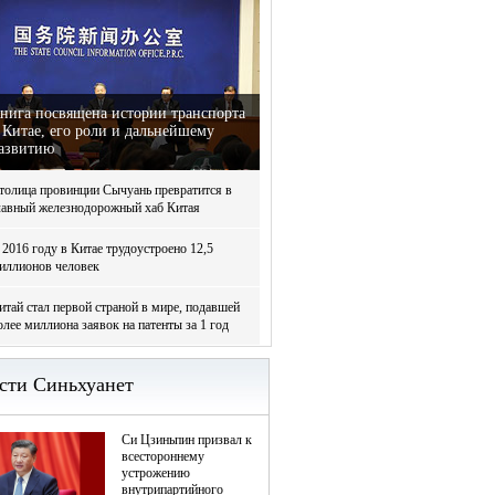
нига посвящена истории транспорта
 Китае, его роли и дальнейшему
азвитию
толица провинции Сычуань превратится в
лавный железнодорожный хаб Китая
 2016 году в Китае трудоустроено 12,5
иллионов человек
итай стал первой страной в мире, подавшей
олее миллиона заявок на патенты за 1 год