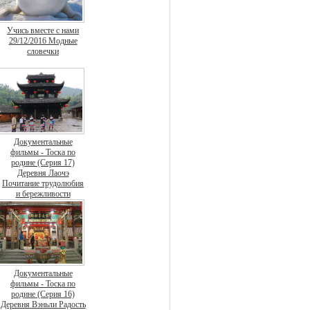
Учись вместе с нами
29/12/2016 Модные
словечки
Документальные
фильмы - Тоска по
родине (Серия 17)
Деревня Лаочэ
Почитание трудолюбия
и бережливости
Документальные
фильмы - Тоска по
родине (Серия 16)
Деревня Вэньли Радость