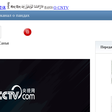
繁体
О CNTV
канал о пандах
Санья
Переда