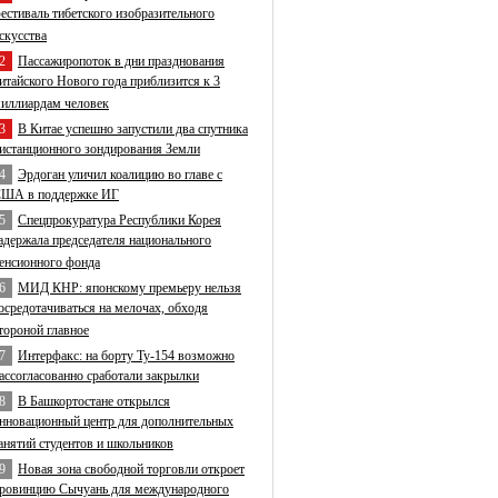
естиваль тибетского изобразительного
скусства
2
Пассажиропоток в дни празднования
итайского Нового года приблизится к 3
иллиардам человек
3
В Китае успешно запустили два спутника
истанционного зондирования Земли
4
Эрдоган уличил коалицию во главе с
ША в поддержке ИГ
5
Спецпрокуратура Республики Корея
адержала председателя национального
енсионного фонда
6
МИД КНР: японскому премьеру нельзя
осредотачиваться на мелочах, обходя
тороной главное
7
Интерфакс: на борту Ту-154 возможно
ассогласованно сработали закрылки
8
В Башкортостане открылся
нновационный центр для дополнительных
анятий студентов и школьников
9
Новая зона свободной торговли откроет
ровинцию Сычуань для международного