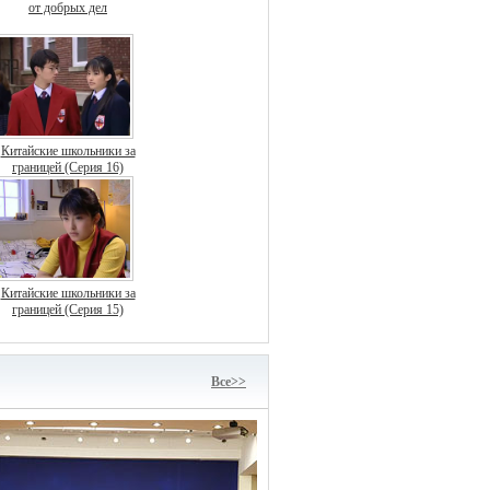
от добрых дел
Китайские школьники за
границей (Серия 16)
Китайские школьники за
границей (Серия 15)
Bce>>