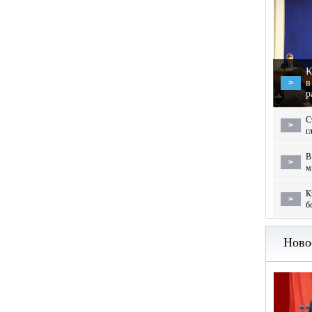
К
в
>
р
С
>
г
В
>
м
К
>
б