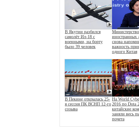
В Якутии разбился
Министерство
самолёт Ил-18 с
иностранных 
военными, на борту
снова напомн
было 39 человек
важность при
одного Китая
В Пекине открылась 25-
На World Cybe
я сессия ПК ВСНП 12-го
2016 по Dota 
созыва
китайские ко
заняли весь п
почета