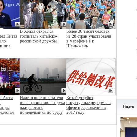
В Хэйхэ открылся
Более 30 тысяч человек
дел Китая
госпиталь китайско-
из 28 стран участвовали
ило
российской дружбы
в марафоне в г.
нципа
Шэньчжэнь
r Arena
Наивысшие показатели
Китай углубит
2
по загрязнению воздуха
структурные реформы в
Видео
манды
ожидаются с
сфере предложения в
ьедестал
понедельника по среду
2017 году