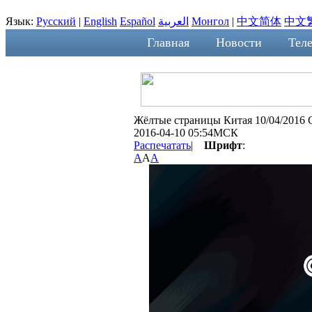
Язык:
Русский
|
English
Español
العربية
Монгол
|
中文简体
中文
Главная
Новости
Теле
Жёлтые страницы Китая 10/04/2016 
2016-04-10 05:54МСК
Распечатать
|
Шрифт
:
A
A
A