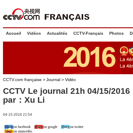
Accueil
Vidéos
Actualités
CCTV-Français
Photos
D
CCTV.com française
>
Journal
>
Vidéo
CCTV Le journal 21h 04/15/201
par：Xu Li
04-15-2016 21:54
Share on facebook
Share on google
Share on twitter
Share on sinaweibo