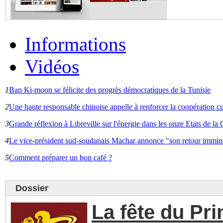
Informations
Vidéos
1
Ban Ki-moon se félicite des progrès démocratiques de la Tunisie
2
Une haute responsable chinoise appelle à renforcer la coopération cu
3
Grande réflexion à Libreville sur l'énergie dans les onze Etats de 
4
Le vice-président sud-soudanais Machar annonce "son retour immin
5
Comment préparer un bon café ?
Dossier
La fête du Pr