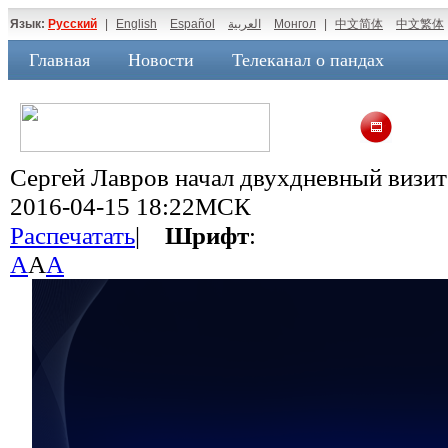
Язык:
Русский
|
English
Español
العربية
Монгол
|
中文简体
中文繁体
Главная
Новости
Телеканал о пандах
Сергей Лавров начал двухдневный визи
2016-04-15 18:22МСК
Распечатать
|
Шрифт
:
A
A
A