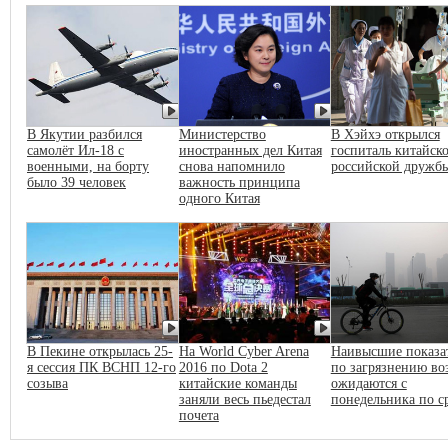
В Якутии разбился
Министерство
В Хэйхэ открылся
самолёт Ил-18 с
иностранных дел Китая
госпиталь китайско
военными, на борту
снова напомнило
российской дружб
было 39 человек
важность принципа
одного Китая
В Пекине открылась 25-
На World Cyber Arena
Наивысшие показа
я сессия ПК ВСНП 12-го
2016 по Dota 2
по загрязнению во
созыва
китайские команды
ожидаются с
заняли весь пьедестал
понедельника по с
почета