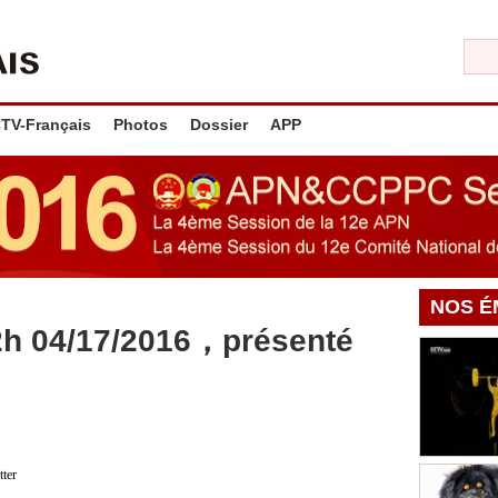
TV-Français
Photos
Dossier
APP
NOS É
2h 04/17/2016，présenté
tter