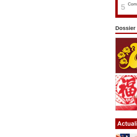
Comm
5
Dossier