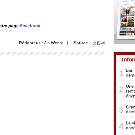
notre page
Facebook
Rédacteur：
Jin Wensi
|
Source：
央视网
Info
Ban 
1
démo
Une 
2
renf
égyp
Gran
3
dans
Le v
4
anno