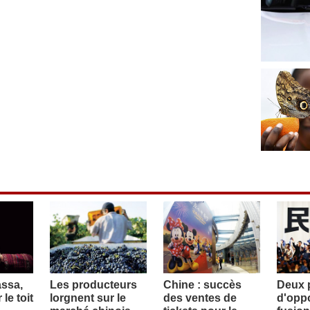
assa,
Les producteurs
Chine : succès
Deux p
le toit
lorgnent sur le
des ventes de
d'oppo