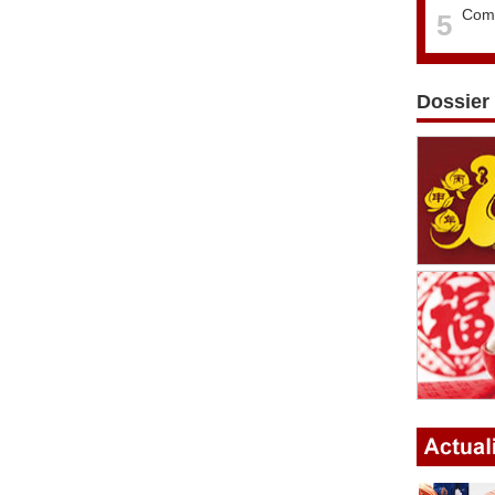
Comm
5
Dossier