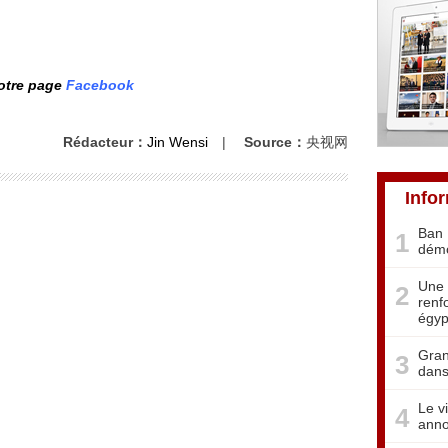
notre page
Facebook
Rédacteur：
Jin Wensi
|
Source：
央视网
Info
Ban 
1
démo
Une 
2
renf
égyp
Gran
3
dans
Le v
4
anno