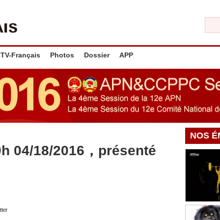
TV-Français
Photos
Dossier
APP
NOS É
9h 04/18/2016，présenté
tter