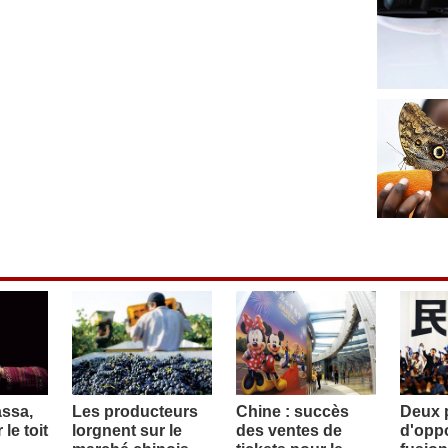
assa,
Les producteurs
Chine : succès
Deux p
le toit
lorgnent sur le
des ventes de
d'oppo