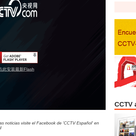
点此安装最新Flash
CCTV 
s noticias visite el Facebook de 'CCTV Español' en
l