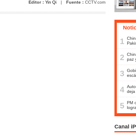
Editor：
Yin Qi
|
Fuente：
CCTV.com
Noti
Chin
1
Paki
Chin
2
paz 
Gobi
3
escá
Auto
4
deja
PM c
5
logr
Canal i