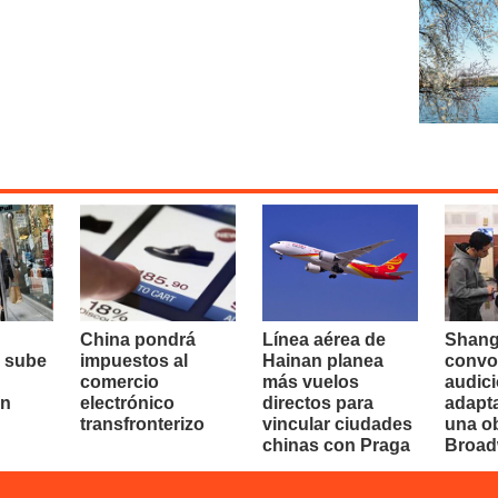
China pondrá
Línea aérea de
Shang
 sube
impuestos al
Hainan planea
convo
comercio
más vuelos
audici
en
electrónico
directos para
adapt
transfronterizo
vincular ciudades
una o
chinas con Praga
Broa