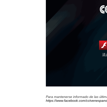
请
Para mantenerse informado de las última
https://www.facebook.com/cctvenespano