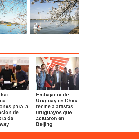
hai
Embajador de
ca
Uruguay en China
ones para la
recibe a artistas
ación de
uruguayos que
bra de
actuaron en
dway
Beijing