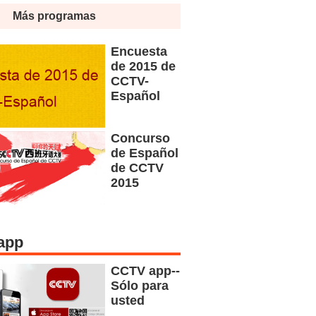
Más programas
Encuesta
de 2015 de
CCTV-
Español
Concurso
de Español
de CCTV
2015
app
CCTV app--
Sólo para
usted