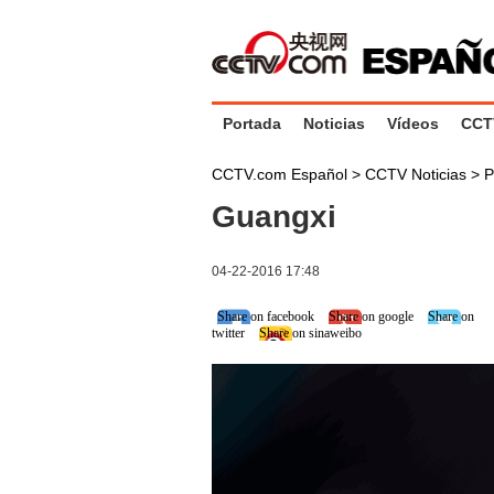
Portada
Noticias
Vídeos
CCT
CCTV.com Español
>
CCTV Noticias
>
P
Guangxi
04-22-2016 17:48
Share on facebook
Share on google
Share on
twitter
Share on sinaweibo