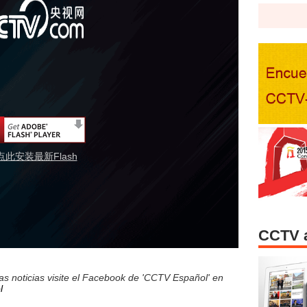
点此安装最新Flash
CCTV 
s noticias visite el Facebook de 'CCTV Español' en
l