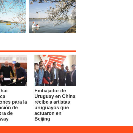
hai
Embajador de
ca
Uruguay en China
ones para la
recibe a artistas
ación de
uruguayos que
bra de
actuaron en
dway
Beijing