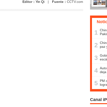
Editor：
Yin Qi
|
Fuente：
CCTV.com
Noti
Chin
1
Paki
Chin
2
paz 
Gobi
3
escá
Auto
4
deja
PM c
5
logr
Canal i