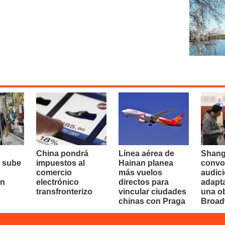
China pondrá
Línea aérea de
Shang
 sube
impuestos al
Hainan planea
convo
comercio
más vuelos
audici
en
electrónico
directos para
adapt
transfronterizo
vincular ciudades
una o
chinas con Praga
Broa