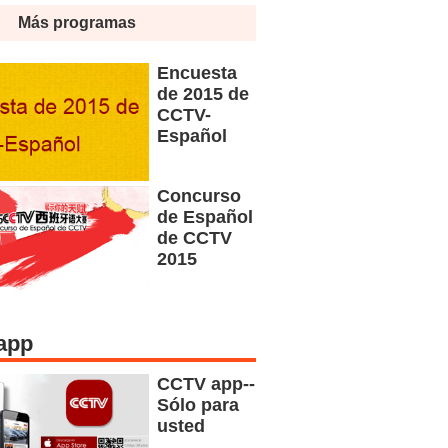
Más programas
Encuesta
de 2015 de
CCTV-
Español
Concurso
de Español
de CCTV
2015
app
CCTV app--
Sólo para
usted