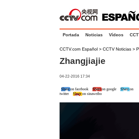
Portada
Noticias
Vídeos
CCT
CCTV.com Español
>
CCTV Noticias
>
P
Zhangjiajie
04-22-2016 17:34
Share on facebook
Share on google
Share on
twitter
Share on sinaweibo