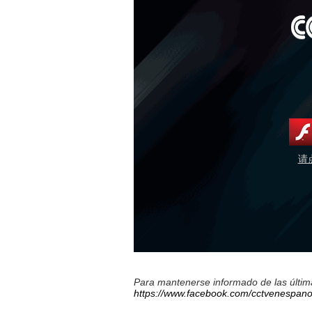
请
Para mantenerse informado de las última
https://www.facebook.com/cctvenespano