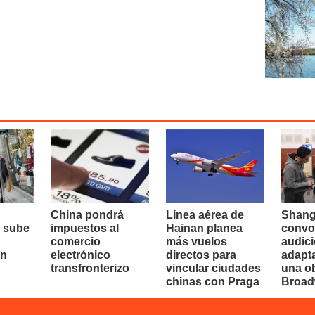
China pondrá
Línea aérea de
Shang
 sube
impuestos al
Hainan planea
convo
comercio
más vuelos
audici
en
electrónico
directos para
adapt
transfronterizo
vincular ciudades
una o
chinas con Praga
Broa