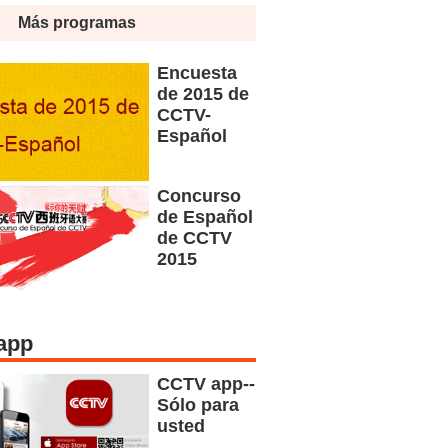
Más programas
Encuesta
de 2015 de
CCTV-
Español
Concurso
de Español
de CCTV
2015
app
CCTV app--
Sólo para
usted