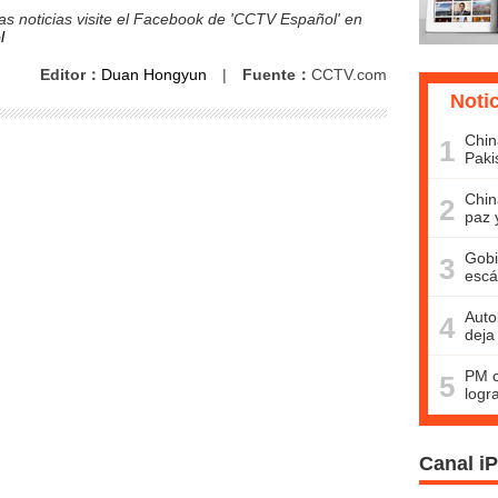
s noticias visite el Facebook de 'CCTV Español' en
l
Editor：
Duan Hongyun
|
Fuente：
CCTV.com
Noti
Chin
1
Paki
Chin
2
paz 
Gobi
3
escá
Auto
4
deja
PM c
5
logr
Canal i