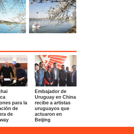
hai
Embajador de
ca
Uruguay en China
ones para la
recibe a artistas
ación de
uruguayos que
bra de
actuaron en
dway
Beijing