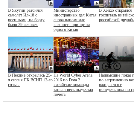
В Якутии разбился
Министерство
В Хэйхэ открылся
самолёт Ил-18 с
иностранных дел Китая
госпиталь китайско
военными, на борту
снова напомнило
российской дружб
было 39 человек
важность принципа
одного Китая
В Пекине открылась 25-
На World Cyber Arena
Наивысшие показа
я сессия ПК ВСНП 12-го
2016 по Dota 2
по загрязнению во
созыва
китайские команды
ожидаются с
заняли весь пьедестал
понедельника по с
почета