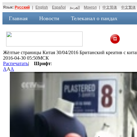
Язык:
Русский
|
English
Español
العربية
Монгол
|
中文简体
中文繁体
Главная
Новости
Телеканал о пандах
Жёлтые страницы Китая 30/04/2016 Британский креатив с кит
2016-04-30 05:50МСК
Распечатать
|
Шрифт
:
A
A
A