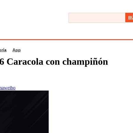
B
ería
App
16 Caracola con champiñón
inaweibo