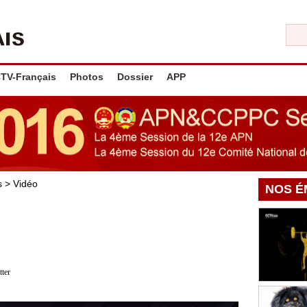
TV-Français
Photos
Dossier
APP
es
>
Vidéo
NOS É
tter