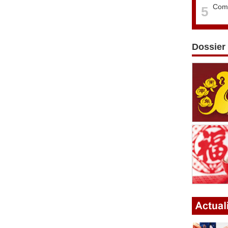
Comm
5
Dossier