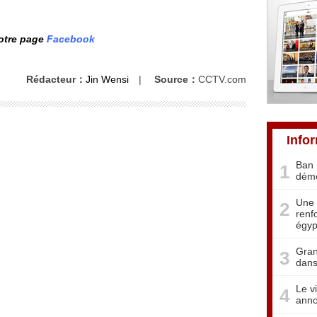
notre page
Facebook
Rédacteur：
Jin Wensi
|
Source：
CCTV.com
Info
Ban 
1
démo
Une 
2
renf
égyp
Gran
3
dans
Le v
4
anno