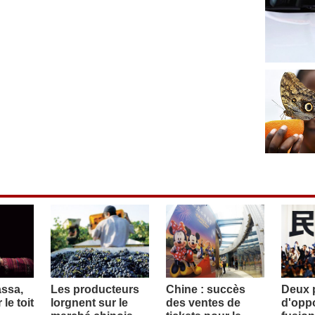
assa,
Les producteurs
Chine : succès
Deux p
le toit
lorgnent sur le
des ventes de
d'oppo