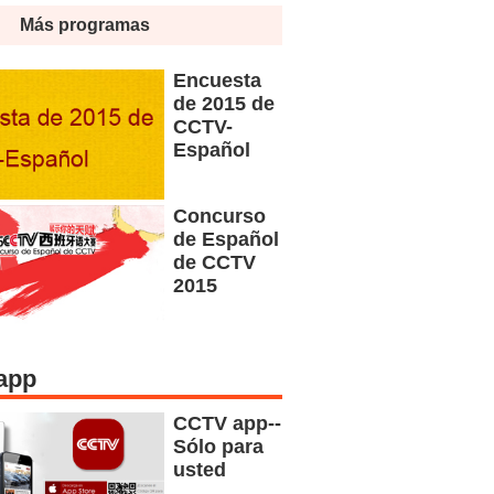
Más programas
Encuesta
de 2015 de
CCTV-
Español
Concurso
de Español
de CCTV
2015
app
CCTV app--
Sólo para
usted