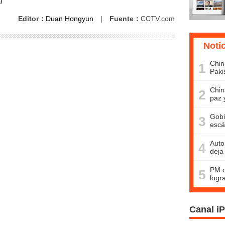
l
Editor：
Duan Hongyun
|
Fuente：
CCTV.com
Noti
Chin
1
Paki
Chin
2
paz 
Gobi
3
escá
Auto
4
deja
PM c
5
logr
Canal i