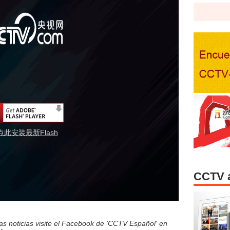
点此安装最新Flash
CCTV 
s noticias visite el Facebook de 'CCTV Español' en