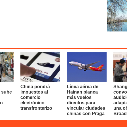
China pondrá
Línea aérea de
Shang
 sube
impuestos al
Hainan planea
convo
comercio
más vuelos
audici
en
electrónico
directos para
adapt
transfronterizo
vincular ciudades
una o
chinas con Praga
Broa