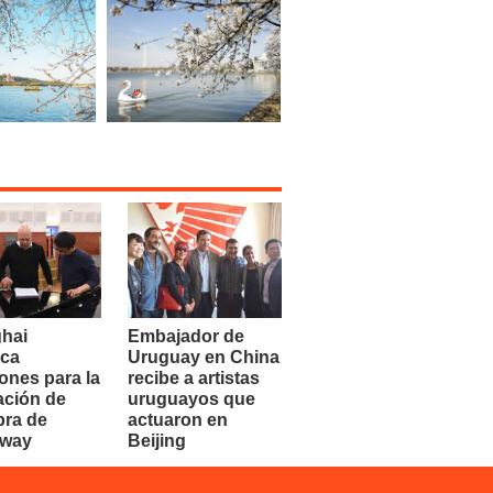
hai
Embajador de
ca
Uruguay en China
ones para la
recibe a artistas
ación de
uruguayos que
bra de
actuaron en
dway
Beijing