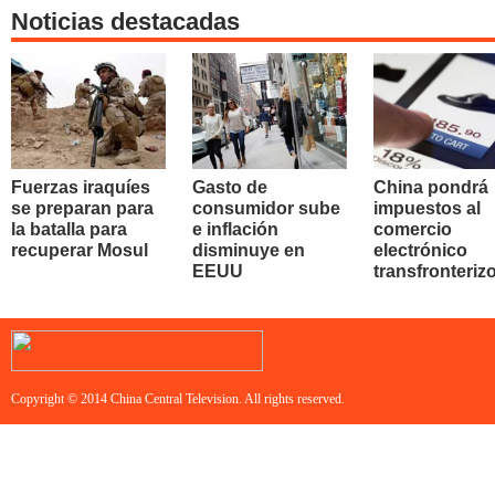
Noticias destacadas
Fuerzas iraquíes
Gasto de
China pondrá
se preparan para
consumidor sube
impuestos al
la batalla para
e inflación
comercio
recuperar Mosul
disminuye en
electrónico
EEUU
transfronteriz
Copyright © 2014 China Central Television. All rights reserved.