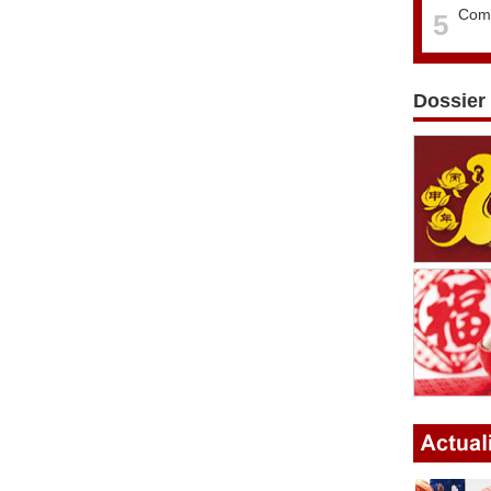
Comm
5
Dossier