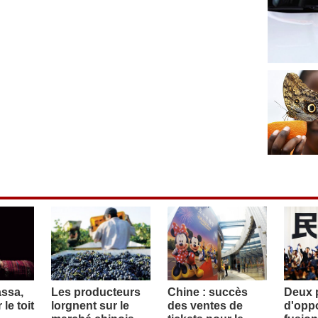
assa,
Les producteurs
Chine : succès
Deux p
le toit
lorgnent sur le
des ventes de
d'oppo