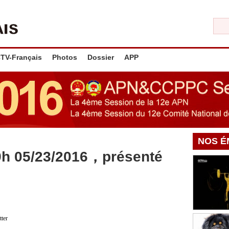
TV-Français
Photos
Dossier
APP
NOS É
9h 05/23/2016，présenté
tter