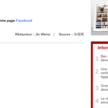
notre page
Facebook
Rédacteur：
Jin Wensi
|
Source：
央视网
Info
Ban 
1
démo
Une 
2
renf
égyp
Gran
3
dans
Le v
4
anno