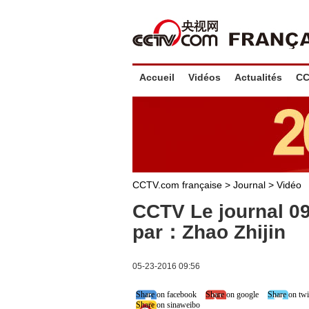
Accueil
Vidéos
Actualités
CC
CCTV.com française
>
Journal
>
Vidéo
CCTV Le journal 0
par：Zhao Zhijin
05-23-2016 09:56
Share on facebook
Share on google
Share on twi
Share on sinaweibo