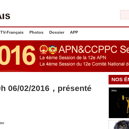
TV-Français
Photos
Dossier
APP
NOS É
9h 06/02/2016，présenté
tter