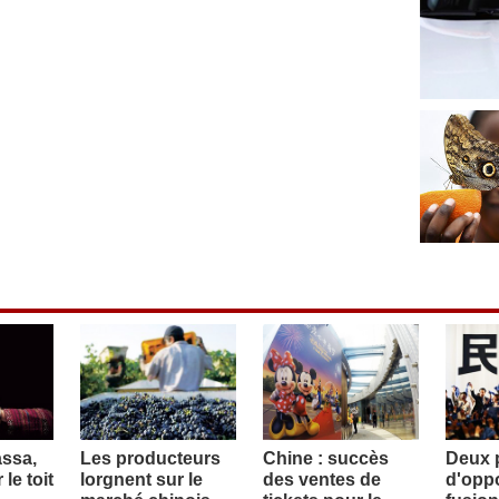
assa,
Les producteurs
Chine : succès
Deux p
le toit
lorgnent sur le
des ventes de
d'oppo