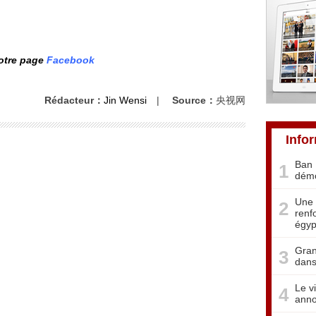
notre page
Facebook
Rédacteur：
Jin Wensi
|
Source：
央视网
Info
Ban 
1
démo
Une 
2
renf
égyp
Gran
3
dans
Le v
4
anno