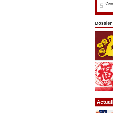
Comm
5
Dossier