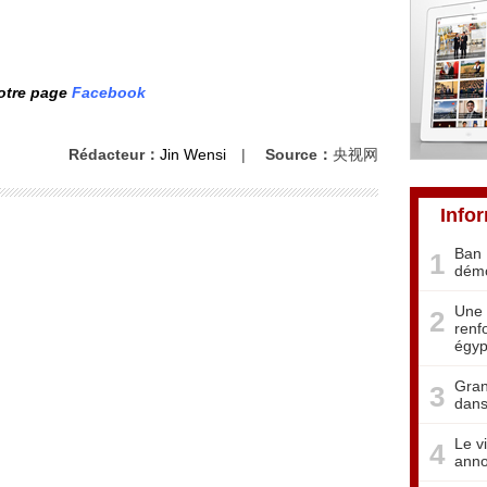
notre page
Facebook
Rédacteur：
Jin Wensi
|
Source：
央视网
Info
Ban 
1
démo
Une 
2
renf
égyp
Gran
3
dans
Le v
4
anno