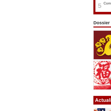
Comm
5
Dossier