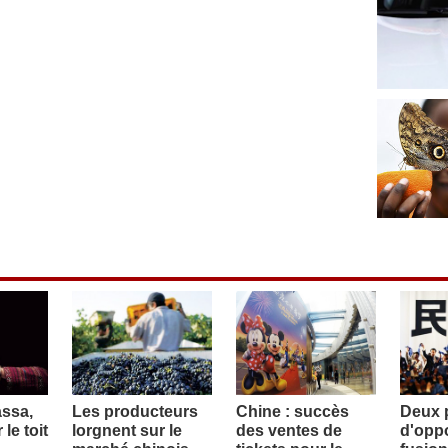
assa,
Les producteurs
Chine : succès
Deux p
le toit
lorgnent sur le
des ventes de
d'oppo