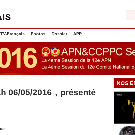
TV-Français
Photos
Dossier
APP
NOS É
1h 06/05/2016，présenté
tter