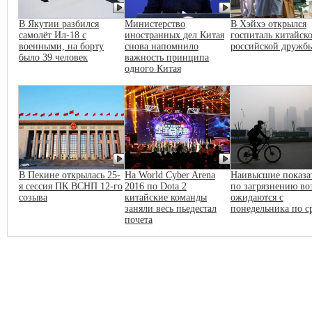
В Якутии разбился
Министерство
В Хэйхэ открылся
самолёт Ил-18 с
иностранных дел Китая
госпиталь китайско
военными, на борту
снова напомнило
российской дружб
было 39 человек
важность принципа
одного Китая
В Пекине открылась 25-
На World Cyber Arena
Наивысшие показа
я сессия ПК ВСНП 12-го
2016 по Dota 2
по загрязнению во
созыва
китайские команды
ожидаются с
заняли весь пьедестал
понедельника по с
почета