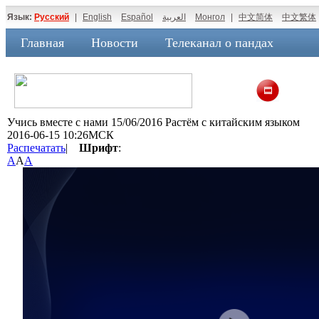
Язык:
Русский
|
English
Español
العربية
Монгол
|
中文简体
中文繁体
Главная
Новости
Телеканал о пандах
Учись вместе с нами 15/06/2016 Растём с китайским языком
2016-06-15 10:26МСК
Распечатать
|
Шрифт
:
A
A
A