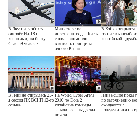
В Якутии разбился
Министерство
В Хэйхэ открылся
самолёт Ил-18 с
иностранных дел Китая
госпиталь китайско
военными, на борту
снова напомнило
российской дружб
было 39 человек
важность принципа
одного Китая
В Пекине открылась 25-
На World Cyber Arena
Наивысшие показа
я сессия ПК ВСНП 12-го
2016 по Dota 2
по загрязнению во
созыва
китайские команды
ожидаются с
заняли весь пьедестал
понедельника по с
почета