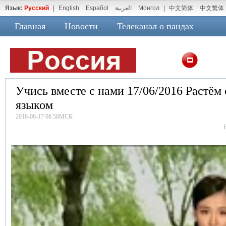
Язык:
Русский
|
English
Español
العربية
Монгол
|
中文简体
中文繁体
Главная
Новости
Телеканал о пандах
Учись вместе с нами 17/06/2016 Растём
языком
2016-06-17 08:58МСК