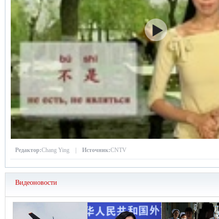
Редактор:
Chang Ying |
Источник:
CNTV
Видеоновости