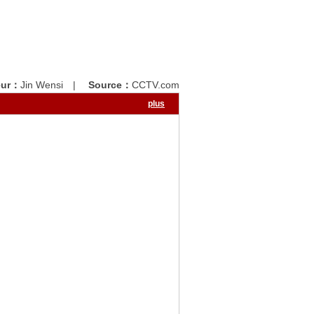
eur：
Jin Wensi
|
Source：
CCTV.com
plus