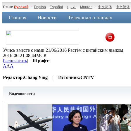
Язык:
Русский
|
English
Español
العربية
Монгол
|
中文简体
中文繁体
Главная
Новости
Телеканал о пандах
Учись вместе с нами 21/06/2016 Растём с китайским языком
2016-06-21 08:44МСК
Распечатать
|
Шрифт
:
A
A
A
Редактор:
Chang Ying |
Источник:
CNTV
Видеоновости