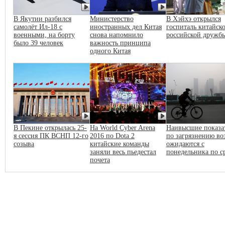
В Якутии разбился
Министерство
В Хэйхэ открылся
самолёт Ил-18 с
иностранных дел Китая
госпиталь китайско
военными, на борту
снова напомнило
российской дружб
было 39 человек
важность принципа
одного Китая
В Пекине открылась 25-
На World Cyber Arena
Наивысшие показа
я сессия ПК ВСНП 12-го
2016 по Dota 2
по загрязнению во
созыва
китайские команды
ожидаются с
заняли весь пьедестал
понедельника по с
почета