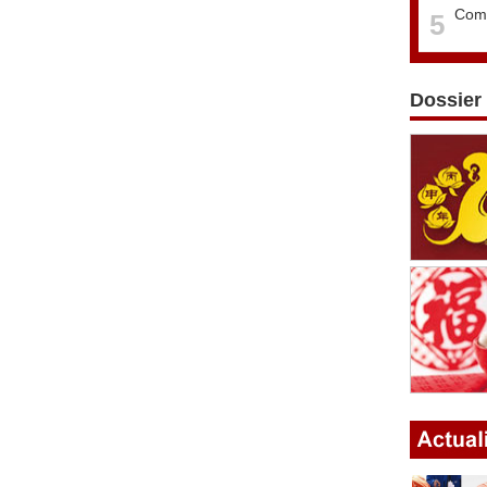
Comm
5
Dossier