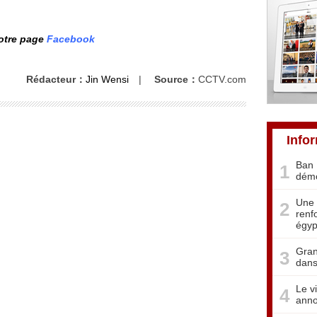
notre page
Facebook
Rédacteur：
Jin Wensi
|
Source：
CCTV.com
Info
Ban 
1
démo
Une 
2
renf
égyp
Gran
3
dans
Le v
4
anno