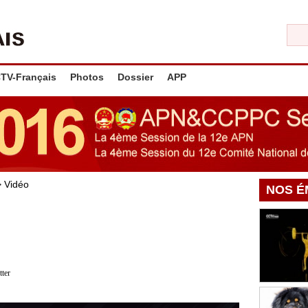
TV-Français
Photos
Dossier
APP
>
Vidéo
NOS É
tter