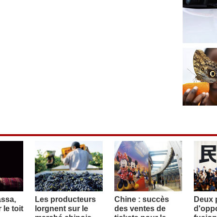
assa,
Les producteurs
Chine : succès
Deux p
le toit
lorgnent sur le
des ventes de
d'oppo