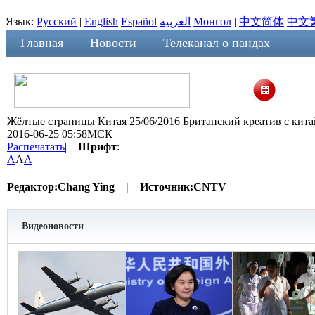
Язык:
Русский
|
English
Español
العربية
Монгол
|
中文简体
中文
Главная
Новости
Телеканал о пандах
Жёлтые страницы Китая 25/06/2016 Британский креатив с кит
2016-06-25 05:58МСК
Распечатать
|
Шрифт
:
A
A
A
Редактор:
Chang Ying |
Источник:
CNTV
Видеоновости