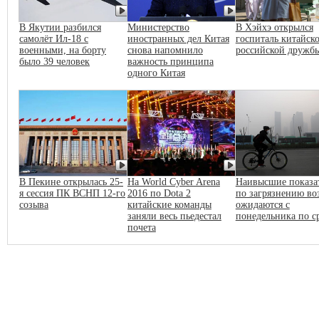
В Якутии разбился
Министерство
В Хэйхэ открылся
самолёт Ил-18 с
иностранных дел Китая
госпиталь китайско
военными, на борту
снова напомнило
российской дружб
было 39 человек
важность принципа
одного Китая
В Пекине открылась 25-
На World Cyber Arena
Наивысшие показа
я сессия ПК ВСНП 12-го
2016 по Dota 2
по загрязнению во
созыва
китайские команды
ожидаются с
заняли весь пьедестал
понедельника по с
почета