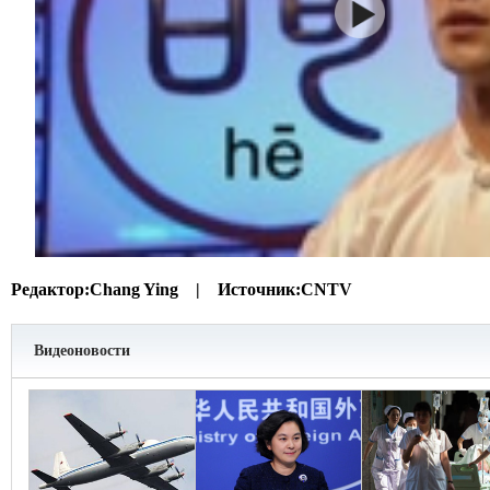
Редактор:
Chang Ying |
Источник:
CNTV
Видеоновости