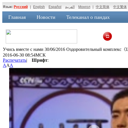
Язык:
Русский
|
English
Español
العربية
Монгол
|
中文简体
中文繁体
Главная
Новости
Телеканал о пандах
Учись вместе с нами 30/06/2016 Оздоровительный комплекс《
2016-06-30 08:54МСК
Распечатать
|
Шрифт
:
A
A
A