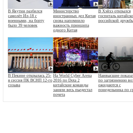
В Якутии разбился
Министерство
В Хэйхэ открылся
самолёт Ил-18 с
иностранных дел Китая
госпиталь китайско
военными, на борту
снова напомнило
российской дружб
было 39 человек
важность принципа
одного Китая
В Пекине открылась 25-
На World Cyber Arena
Наивысшие показа
я сессия ПК ВСНП 12-го
2016 по Dota 2
по загрязнению во
созыва
китайские команды
ожидаются с
заняли весь пьедестал
понедельника по с
почета