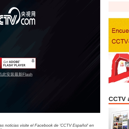
点此安装最新Flash
CCTV 
s noticias visite el Facebook de 'CCTV Español' en