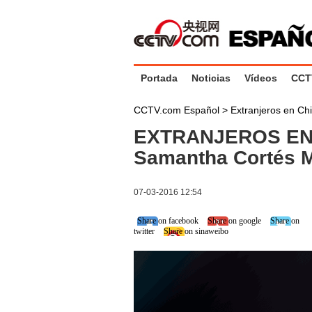
Portada
Noticias
Vídeos
CCT
CCTV.com Español
>
Extranjeros en Ch
EXTRANJEROS EN 
Samantha Cortés M
07-03-2016 12:54
Share on facebook
Share on google
Share on
twitter
Share on sinaweibo