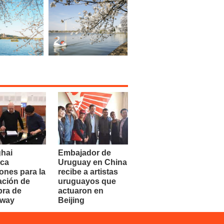
hai
Embajador de
ca
Uruguay en China
ones para la
recibe a artistas
ación de
uruguayos que
bra de
actuaron en
dway
Beijing