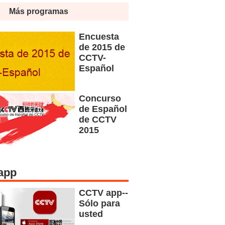
Más programas
Encuesta
de 2015 de
CCTV-
Español
Concurso
de Español
de CCTV
2015
app
CCTV app--
Sólo para
usted