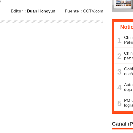
l
Editor：
Duan Hongyun
|
Fuente：
CCTV.com
Noti
Chin
1
Paki
Chin
2
paz 
Gobi
3
escá
Auto
4
deja
PM c
5
logr
Canal i