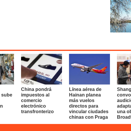
China pondrá
Línea aérea de
Shang
 sube
impuestos al
Hainan planea
convo
comercio
más vuelos
audici
en
electrónico
directos para
adapt
transfronterizo
vincular ciudades
una o
chinas con Praga
Broa