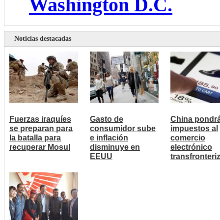
Washington D.C.
Noticias destacadas
Fuerzas iraquíes
Gasto de
China pondr
se preparan para
consumidor sube
impuestos al
la batalla para
e inflación
comercio
recuperar Mosul
disminuye en
electrónico
EEUU
transfronteri