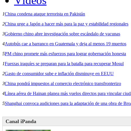
Vídeos
1
China condena ataque terrorista en Pakistán
2
China urge a Japón a hacer más para la paz y estabilidad regionales
3
Gobierno chino abre investigación sobre escándalo de vacunas
4
Autobús cae a barranco en Guatemala y deja al menos 19 muertos
5
PM chino promete más esfuerzos para lograr gobernación honesta
1
Fuerzas iraquíes se preparan para la batalla para recuperar Mosul
2
Gasto de consumidor sube e inflación disminuye en EEUU
3
China pondrá impuestos al comercio electrónico transfronterizo
4
Línea aérea de Hainan planea más vuelos directos para vincular ciu
5
Shanghai convoca audiciones para la adaptación de una obra de Br
Canal iPanda