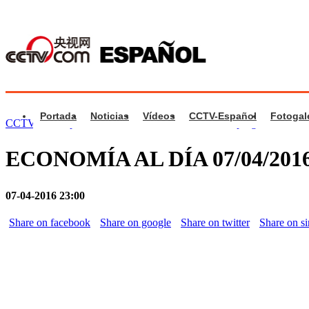
Portada
Noticias
Vídeos
CCTV-Español
Fotogal
CCTV.com Español
>
Economía al Día
>
Videos de programa
ECONOMÍA AL DÍA 07/04/201
07-04-2016 23:00
Share on facebook
Share on google
Share on twitter
Share on s