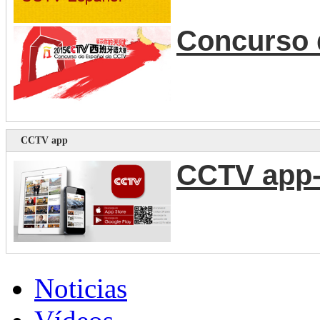
Concurso 
CCTV app
CCTV app-
Noticias