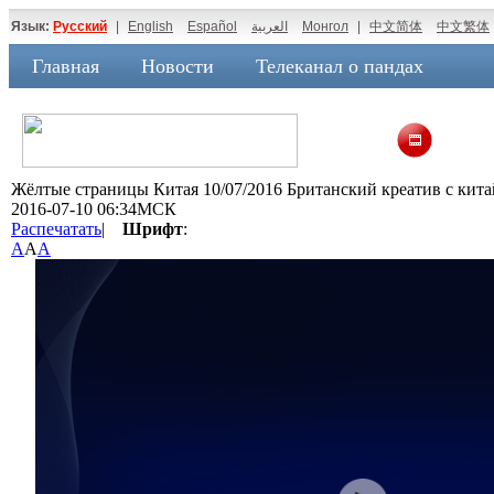
Язык:
Русский
|
English
Español
العربية
Монгол
|
中文简体
中文繁体
Главная
Новости
Телеканал о пандах
Жёлтые страницы Китая 10/07/2016 Британский креатив с кит
2016-07-10 06:34МСК
Распечатать
|
Шрифт
:
A
A
A