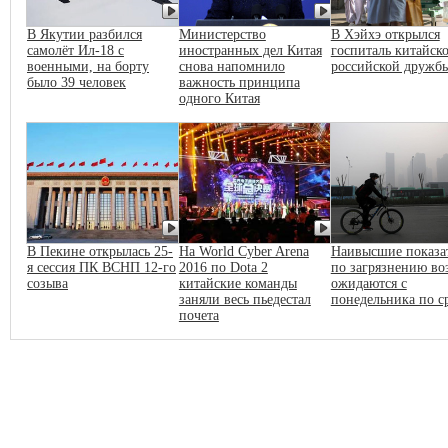
В Якутии разбился
Министерство
В Хэйхэ открылся
самолёт Ил-18 с
иностранных дел Китая
госпиталь китайско
военными, на борту
снова напомнило
российской дружб
было 39 человек
важность принципа
одного Китая
В Пекине открылась 25-
На World Cyber Arena
Наивысшие показа
я сессия ПК ВСНП 12-го
2016 по Dota 2
по загрязнению во
созыва
китайские команды
ожидаются с
заняли весь пьедестал
понедельника по с
почета