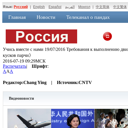
Язык:
Русский
|
English
Español
العربية
Монгол
|
中文简体
中文繁体
Главная
Новости
Телеканал о пандах
Учись вместе с нами 19/07/2016 Требования к выполнению д
кусков парчи》
2016-07-19 09:29МСК
Распечатать
|
Шрифт
:
A
A
A
Редактор:
Chang Ying |
Источник:
CNTV
Видеоновости