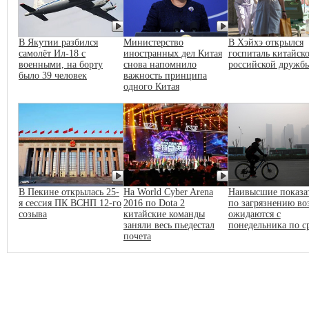
В Якутии разбился
Министерство
В Хэйхэ открылся
самолёт Ил-18 с
иностранных дел Китая
госпиталь китайско
военными, на борту
снова напомнило
российской дружб
было 39 человек
важность принципа
одного Китая
В Пекине открылась 25-
На World Cyber Arena
Наивысшие показа
я сессия ПК ВСНП 12-го
2016 по Dota 2
по загрязнению во
созыва
китайские команды
ожидаются с
заняли весь пьедестал
понедельника по с
почета