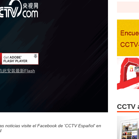
点此安装最新Flash
CCTV 
s noticias visite el Facebook de 'CCTV Español' en
l