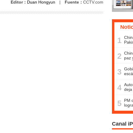
Editor：
Duan Hongyun
|
Fuente：
CCTV.com
Noti
Chin
1
Paki
Chin
2
paz 
Gobi
3
escá
Auto
4
deja
PM c
5
logr
Canal i