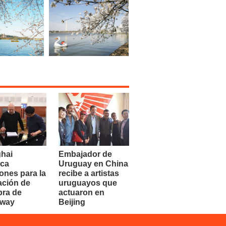
hai
Embajador de
ca
Uruguay en China
ones para la
recibe a artistas
ación de
uruguayos que
bra de
actuaron en
dway
Beijing