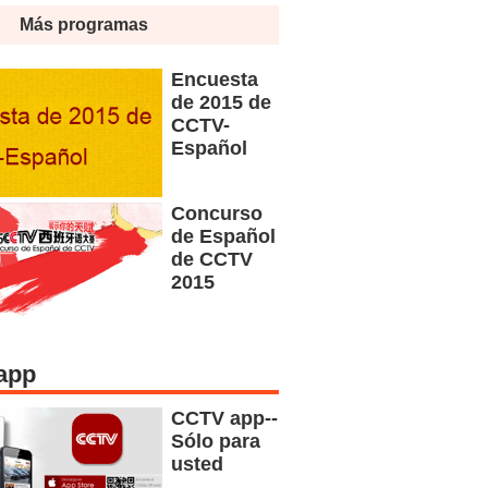
Más programas
Encuesta
de 2015 de
CCTV-
Español
Concurso
de Español
de CCTV
2015
app
CCTV app--
Sólo para
usted