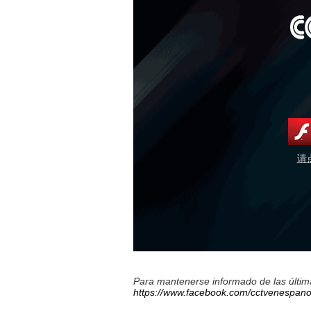
请
Para mantenerse informado de las última
https://www.facebook.com/cctvenespano