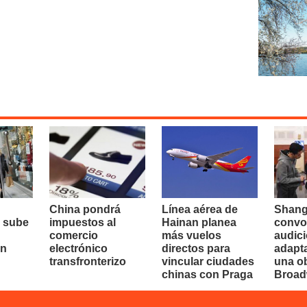
China pondrá
Línea aérea de
Shang
 sube
impuestos al
Hainan planea
convo
comercio
más vuelos
audici
en
electrónico
directos para
adapt
transfronterizo
vincular ciudades
una o
chinas con Praga
Broa