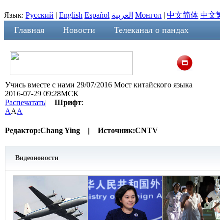
Язык:
Русский
|
English
Español
العربية
Монгол
|
中文简体
中文
Главная
Новости
Телеканал о пандах
Учись вместе с нами 29/07/2016 Мост китайского языка
2016-07-29 09:28МСК
Распечатать
|
Шрифт
:
A
A
A
Редактор:
Chang Ying |
Источник:
CNTV
Видеоновости