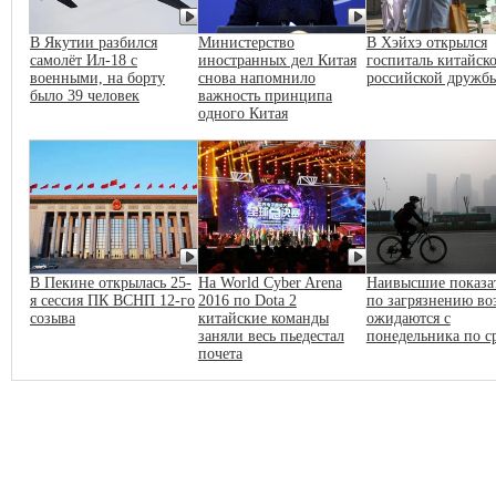
В Якутии разбился
Министерство
В Хэйхэ открылся
самолёт Ил-18 с
иностранных дел Китая
госпиталь китайско
военными, на борту
снова напомнило
российской дружб
было 39 человек
важность принципа
одного Китая
В Пекине открылась 25-
На World Cyber Arena
Наивысшие показа
я сессия ПК ВСНП 12-го
2016 по Dota 2
по загрязнению во
созыва
китайские команды
ожидаются с
заняли весь пьедестал
понедельника по с
почета