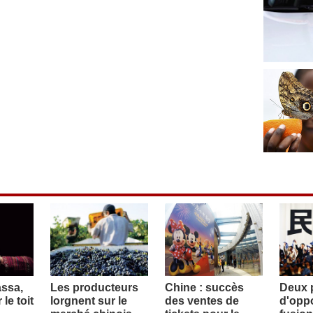
assa,
Les producteurs
Chine : succès
Deux p
le toit
lorgnent sur le
des ventes de
d'oppo