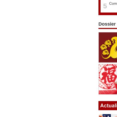
Comm
5
Dossier