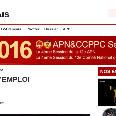
TV-Français
Photos
Dossier
APP
éo
NOS É
’EMPLOI
tter