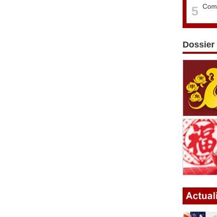
Comm
5
Dossier