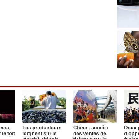
assa,
Les producteurs
Chine : succès
Deux p
le toit
lorgnent sur le
des ventes de
d'oppo