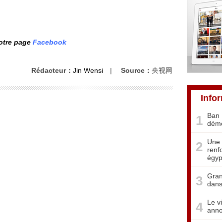
notre page
Facebook
Rédacteur：
Jin Wensi
|
Source：
央视网
Info
Ban 
1
démo
Une 
2
renf
égyp
Gran
3
dans
Le v
4
anno