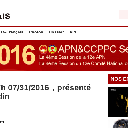
TV-Français
Photos
Dossier
APP
NOS É
7h 07/31/2016，présenté
din
tter