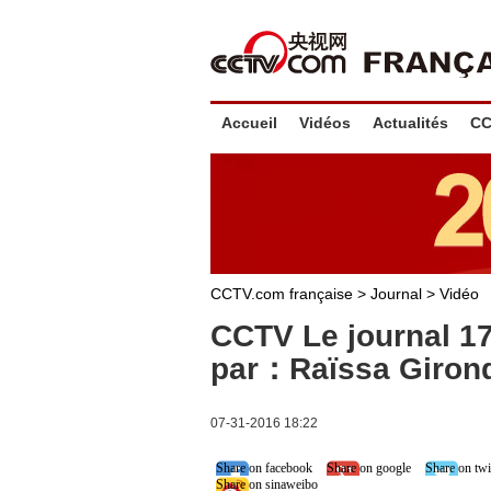
Accueil
Vidéos
Actualités
CC
CCTV.com française
>
Journal
>
Vidéo
CCTV Le journal 1
par：Raïssa Giron
07-31-2016 18:22
Share on facebook
Share on google
Share on twi
Share on sinaweibo