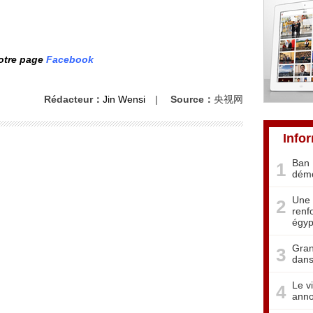
notre page
Facebook
Rédacteur：
Jin Wensi
|
Source：
央视网
Info
Ban 
1
démo
Une 
2
renf
égyp
Gran
3
dans
Le v
4
anno