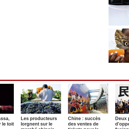
assa,
Les producteurs
Chine : succès
Deux p
le toit
lorgnent sur le
des ventes de
d'oppo