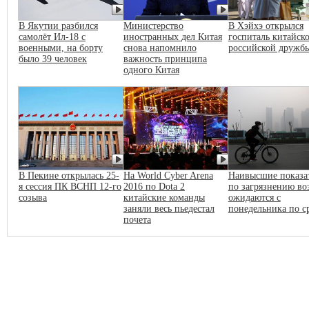
В Якутии разбился
Министерство
В Хэйхэ открылся
самолёт Ил-18 с
иностранных дел Китая
госпиталь китайско
военными, на борту
снова напомнило
российской дружб
было 39 человек
важность принципа
одного Китая
В Пекине открылась 25-
На World Cyber Arena
Наивысшие показа
я сессия ПК ВСНП 12-го
2016 по Dota 2
по загрязнению во
созыва
китайские команды
ожидаются с
заняли весь пьедестал
понедельника по с
почета