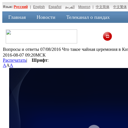
Язык:
Русский
|
English
Español
العربية
Монгол
|
中文简体
中文繁体
Главная
Новости
Телеканал о пандах
Вопросы и ответы 07/08/2016 Что такое чайная церемония в К
2016-08-07 09:20МСК
Распечатать
|
Шрифт
:
A
A
A