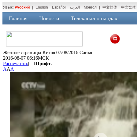
Язык:
Русский
|
English
Español
العربية
Монгол
|
中文简体
中文繁体
Главная
Новости
Телеканал о пандах
Жёлтые страницы Китая 07/08/2016 Санья
2016-08-07 06:16МСК
Распечатать
|
Шрифт
:
A
A
A