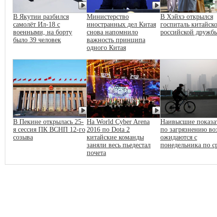
В Якутии разбился
Министерство
В Хэйхэ открылся
самолёт Ил-18 с
иностранных дел Китая
госпиталь китайско
военными, на борту
снова напомнило
российской дружб
было 39 человек
важность принципа
одного Китая
В Пекине открылась 25-
На World Cyber Arena
Наивысшие показа
я сессия ПК ВСНП 12-го
2016 по Dota 2
по загрязнению во
созыва
китайские команды
ожидаются с
заняли весь пьедестал
понедельника по с
почета