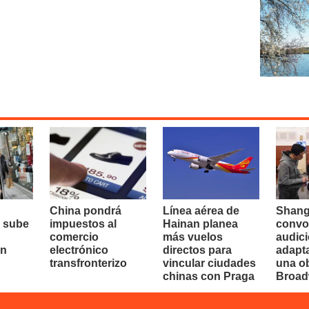
China pondrá
Línea aérea de
Shang
 sube
impuestos al
Hainan planea
convo
comercio
más vuelos
audici
en
electrónico
directos para
adapt
transfronterizo
vincular ciudades
una o
chinas con Praga
Broa