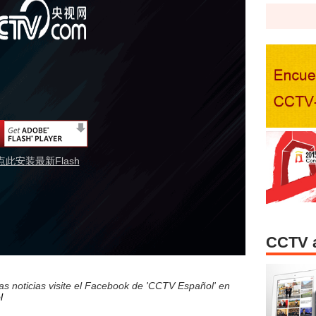
点此安装最新Flash
CCTV 
s noticias visite el Facebook de 'CCTV Español' en
l