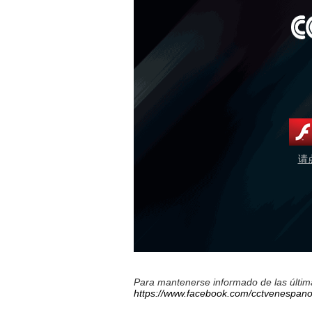
请
Para mantenerse informado de las última
https://www.facebook.com/cctvenespano