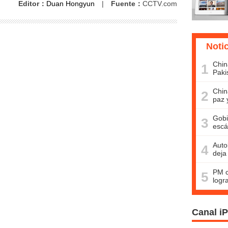
Editor：
Duan Hongyun
|
Fuente：
CCTV.com
Noti
Chin
1
Paki
Chin
2
paz 
Gobi
3
escá
Auto
4
deja
PM c
5
logr
Canal i