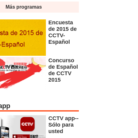
Más programas
Encuesta
de 2015 de
CCTV-
Español
Concurso
de Español
de CCTV
2015
app
CCTV app--
Sólo para
usted