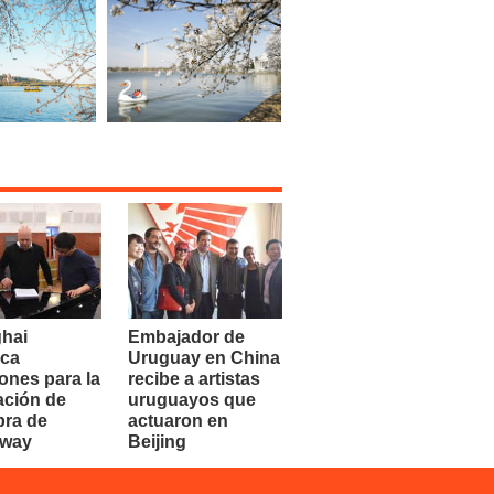
hai
Embajador de
ca
Uruguay en China
ones para la
recibe a artistas
ación de
uruguayos que
bra de
actuaron en
dway
Beijing