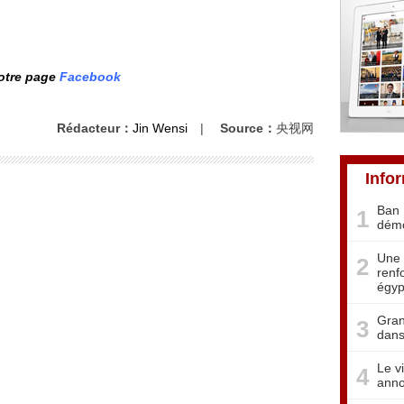
notre page
Facebook
Rédacteur：
Jin Wensi
|
Source：
央视网
Info
Ban 
1
démo
Une 
2
renf
égyp
Gran
3
dans
Le v
4
anno