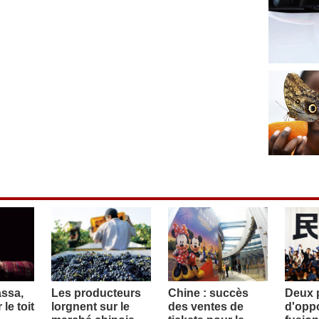
assa,
Les producteurs
Chine : succès
Deux p
le toit
lorgnent sur le
des ventes de
d'oppo