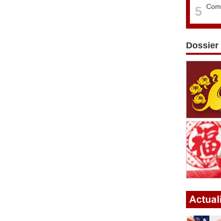
Comm
5
Dossier