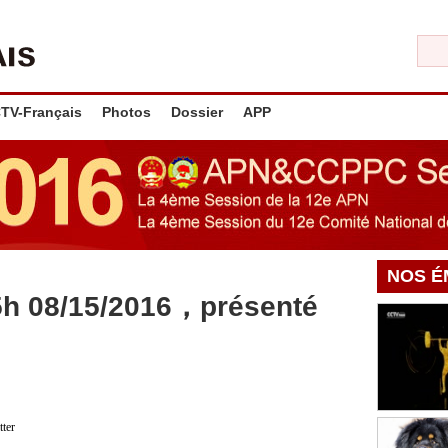
TV-Français
Photos
Dossier
APP
NOS É
5h 08/15/2016，présenté
tter