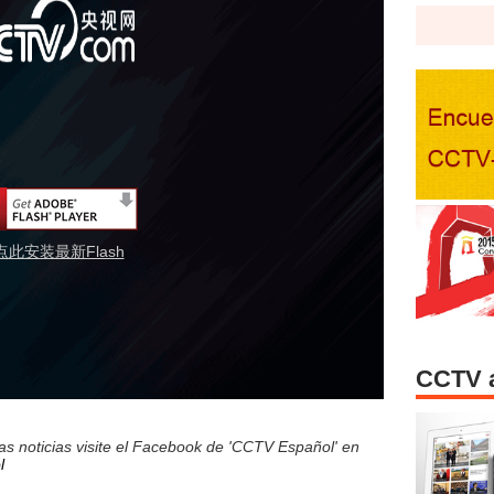
点此安装最新Flash
CCTV 
s noticias visite el Facebook de 'CCTV Español' en
l