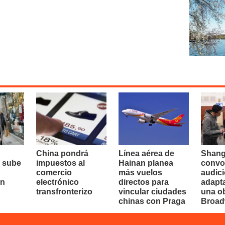
China pondrá
Línea aérea de
Shang
 sube
impuestos al
Hainan planea
convo
comercio
más vuelos
audici
en
electrónico
directos para
adapt
transfronterizo
vincular ciudades
una o
chinas con Praga
Broa