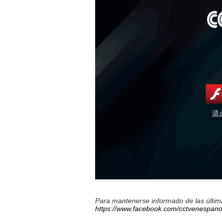
请
Para mantenerse informado de las última
https://www.facebook.com/cctvenespano