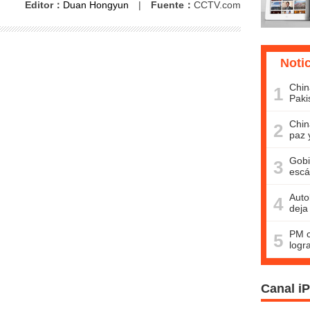
Editor：
Duan Hongyun
|
Fuente：
CCTV.com
Noti
Chin
1
Paki
Chin
2
paz 
Gobi
3
escá
Auto
4
deja
PM c
5
logr
Canal i