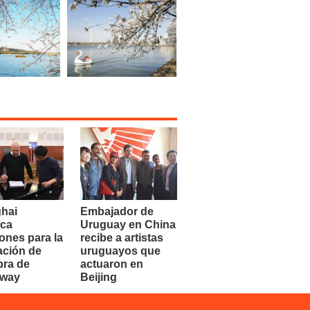
hai
Embajador de
ca
Uruguay en China
ones para la
recibe a artistas
ación de
uruguayos que
bra de
actuaron en
dway
Beijing