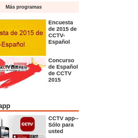
Más programas
Encuesta
de 2015 de
CCTV-
Español
Concurso
de Español
de CCTV
2015
app
CCTV app--
Sólo para
usted