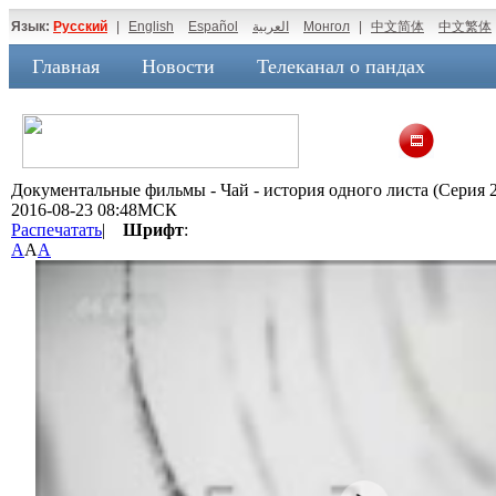
Язык:
Русский
|
English
Español
العربية
Монгол
|
中文简体
中文繁体
Главная
Новости
Телеканал о пандах
Документальные фильмы - Чай - история одного листа (Серия 2
2016-08-23 08:48МСК
Распечатать
|
Шрифт
:
A
A
A