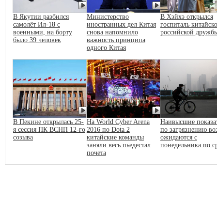
В Якутии разбился
Министерство
В Хэйхэ открылся
самолёт Ил-18 с
иностранных дел Китая
госпиталь китайско
военными, на борту
снова напомнило
российской дружб
было 39 человек
важность принципа
одного Китая
В Пекине открылась 25-
На World Cyber Arena
Наивысшие показа
я сессия ПК ВСНП 12-го
2016 по Dota 2
по загрязнению во
созыва
китайские команды
ожидаются с
заняли весь пьедестал
понедельника по с
почета