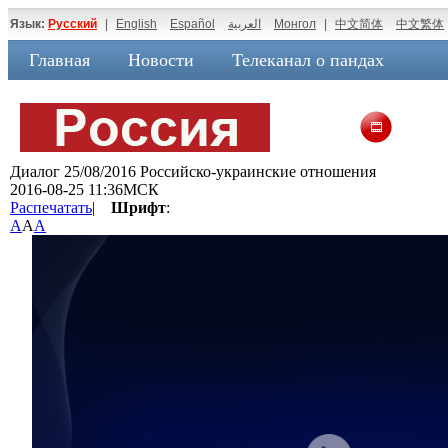
Язык:
Русский
|
English
Español
العربية
Монгол
|
中文简体
中文繁体
Главная
Новости
Телеканал о пандах
Диалог 25/08/2016 Российско-украинские отношения
2016-08-25 11:36МСК
Распечатать
|
Шрифт
:
A
A
A