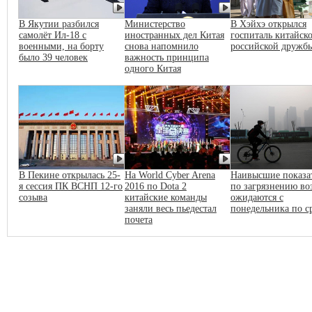
В Якутии разбился
Министерство
В Хэйхэ открылся
самолёт Ил-18 с
иностранных дел Китая
госпиталь китайско
военными, на борту
снова напомнило
российской дружб
было 39 человек
важность принципа
одного Китая
В Пекине открылась 25-
На World Cyber Arena
Наивысшие показа
я сессия ПК ВСНП 12-го
2016 по Dota 2
по загрязнению во
созыва
китайские команды
ожидаются с
заняли весь пьедестал
понедельника по с
почета