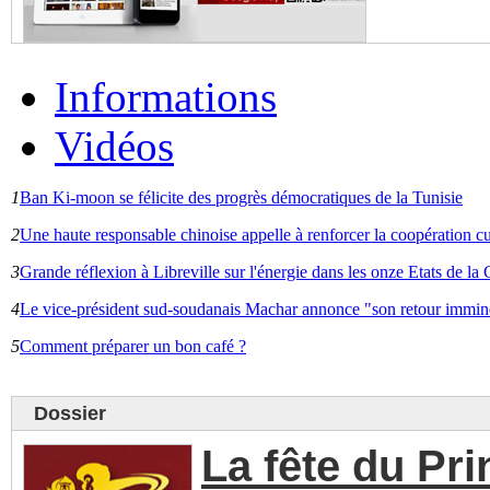
Informations
Vidéos
1
Ban Ki-moon se félicite des progrès démocratiques de la Tunisie
2
Une haute responsable chinoise appelle à renforcer la coopération cu
3
Grande réflexion à Libreville sur l'énergie dans les onze Etats de 
4
Le vice-président sud-soudanais Machar annonce "son retour immin
5
Comment préparer un bon café ?
Dossier
La fête du Pr